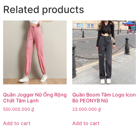
Related products
Quần Jogger Nữ Ống Rộng
Quần Boom Tăm Logo Icon
Chất Tăm Lạnh
Bò PEONYB Nữ
550.000.000
₫
23.000.000
₫
Add to cart
Add to cart